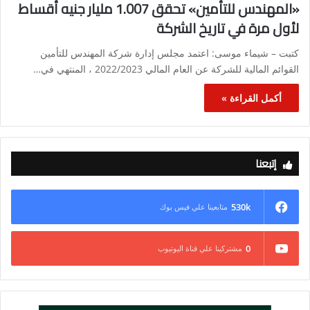
«المهندس للتأمين» تحقق 1.007 مليار جنيه أقساط
لأول مرة في تاريخ الشركة
كتبت – شيماء موسى: اعتمد مجلس إدارة شركة المهندس للتأمين
القوائم المالية للشركة عن العام المالي 2022/2023 ، المنتهي في…
أكمل القراءة »
إتبعنا
530k
متابعينا علي فيس بوك
0
مشتركينا علي قناة اليوتيوب