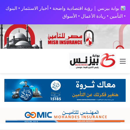
بوابة بيزنس | رؤية اقتصادية واضحة • أخبار الاستثمار • البنوك
• التأمين • ريادة الأعمال • الأسواق
القائمة