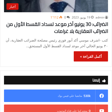
أخبار
admin
19 يونيو، 2023
0
1٬112
الضرائب: 30 يونيو آخر موعد لسداد القسط الأول من
الضرائب العقارية بلا غرامات
كتب -اشرف موسي أكد أنور فوزي رئيس مصلحة الضرائب العقارية، أن
٣٠ يونيو الحالي آخر موعد لسداد القسط الأول المستحق…
أكمل القراءة »
إتبعنا
530k
متابعينا علي فيس بوك
0
مشتركينا علي قناة اليوتيوب