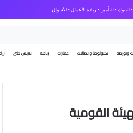
البنوك • التأمين • ريادة الأعمال • الأسواق
 وبورصة
تكنولوجيا واتصالات
عقارات
رياضة
بيزنس طبى
زرا
يئة القومية