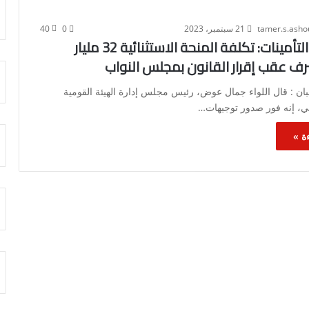
tamer.s.ash
21 سبتمبر، 2023
0
40
رئيس هيئة التأمينات: تكلفة المنحة الاستثنائية 32 مليار
رف عقب إقرار القانون بمجلس النواب
ان : قال اللواء جمال عوض، رئيس مجلس إدارة الهيئة القومية
عي، إنه فور صدور توجيهات…
ة »