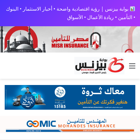
بوابة بيزنس | رؤية اقتصادية واضحة • أخبار الاستثمار • البنوك
• التأمين • ريادة الأعمال • الأسواق
القائمة