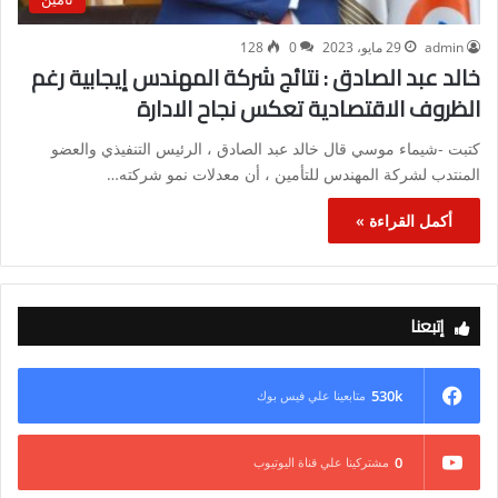
admin
29 مايو، 2023
0
128
خالد عبد الصادق : نتائج شركة المهندس إيجابية رغم
الظروف الاقتصادية تعكس نجاح الادارة
كتبت -شيماء موسي قال خالد عبد الصادق ، الرئيس التنفيذي والعضو
المنتدب لشركة المهندس للتأمين ، أن معدلات نمو شركته…
أكمل القراءة »
إتبعنا
530k
متابعينا علي فيس بوك
0
مشتركينا علي قناة اليوتيوب