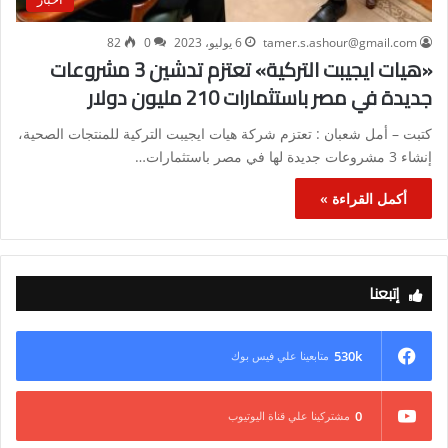
tamer.s.ashour@gmail.com
6 يوليو، 2023
0
82
«هيات ايجيبت التركية» تعتزم تدشين 3 مشروعات
جديدة في مصر باستثمارات 210 مليون دولار
كتبت – أمل شعبان : تعتزم شركة هيات ايجيبت التركية للمنتجات الصحية،
إنشاء 3 مشروعات جديدة لها في مصر باستثمارات…
أكمل القراءة »
إتبعنا
530k
متابعينا علي فيس بوك
0
مشتركينا علي قناة اليوتيوب