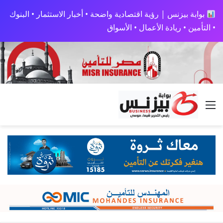
بوابة بيزنس | رؤية اقتصادية واضحة • أخبار الاستثمار • البنوك
• التأمين • ريادة الأعمال • الأسواق
القائمة