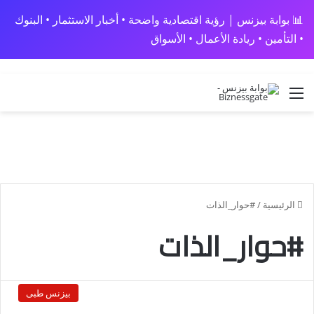
📊 بوابة بيزنس | رؤية اقتصادية واضحة • أخبار الاستثمار • البنوك
• التأمين • ريادة الأعمال • الأسواق
القائمة
الرئيسية
/
#حوار_الذات
#حوار_الذات
بيزنس طبى