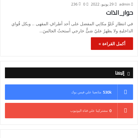
admin
29 يونيو، 2022
0
236
حوار_الذات
في انتظارِ خُلوِّ مكانِي المفضل على أحد أطرافِ المقهى .. وبكل قُواي
الداخليةِ ولا يظهرُ عليّ شئٌّ خارجي أستحثُ الجالسَ…
أكمل القراءة »
إتبعنا
530k
متابعينا علي فيس بوك
0
مشتركينا علي قناة اليوتيوب