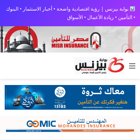
بوابة بيزنس | رؤية اقتصادية واضحة • أخبار الاستثمار • البنوك
• التأمين • ريادة الأعمال • الأسواق
القائمة