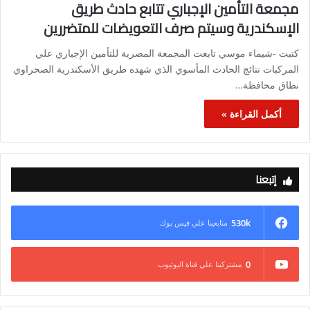
مجمعة التأمين الإجباري تتابع حادث طريق
الإسكندرية وسيتم صرف التعويضات للمتضررين
كتبت -شيماء موسي تابعت المجمعة المصرية للتأمين الإجباري علي
المركبات نتائج الحادث المأسوي الذي شهده طريق الأسكندرية الصحراوي
نطاق محافظة…
أكمل القراءة »
إتبعنا
530k
متابعينا علي فيس بوك
0
مشتركينا علي قناة اليوتيوب