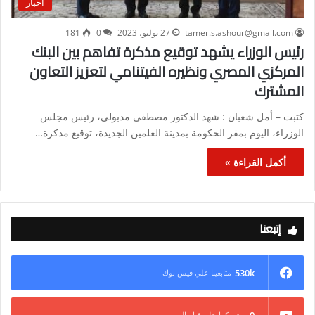
أخبار
tamer.s.ashour@gmail.com
27 يوليو، 2023
0
181
رئيس الوزراء يشهد توقيع مذكرة تفاهم بين البنك
المركزي المصري ونظيره الفيتنامي لتعزيز التعاون
المشترك
كتبت – أمل شعبان : شهد الدكتور مصطفى مدبولي، رئيس مجلس
الوزراء، اليوم بمقر الحكومة بمدينة العلمين الجديدة، توقيع مذكرة…
أكمل القراءة »
إتبعنا
530k
متابعينا علي فيس بوك
0
مشتركينا علي قناة اليوتيوب