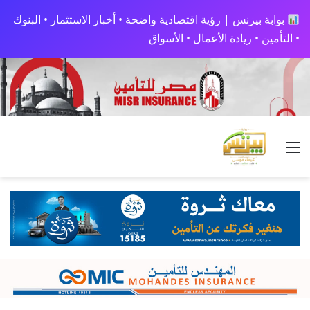
بوابة بيزنس | رؤية اقتصادية واضحة • أخبار الاستثمار • البنوك
• التأمين • ريادة الأعمال • الأسواق
القائمة