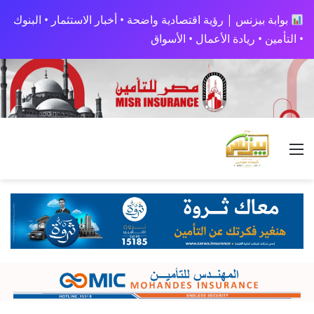
بوابة بيزنس | رؤية اقتصادية واضحة • أخبار الاستثمار • البنوك
• التأمين • ريادة الأعمال • الأسواق
القائمة