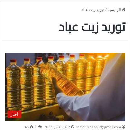
الرئيسية
/
توريد زيت عباد
توريد زيت عباد
أخبار
tamer.s.ashour@gmail.com
7 أغسطس، 2023
0
46