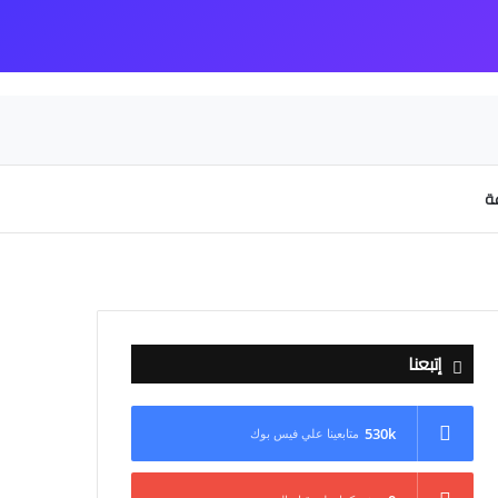
عة
إتبعنا
530k
متابعينا علي فيس بوك