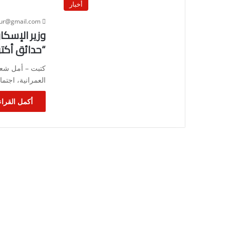
أخبار
our@gmail.com
وزير الإسكا
“حدائق أكتوبر – أكت
كتبت – أمل شعبا
العمرانية، اجتم
أكمل القراء