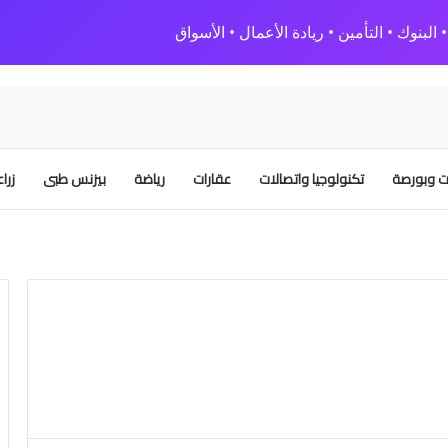
البنوك • التأمين • ريادة الأعمال • الأسواق
 وبورصة
تكنولوجيا واتصالات
عقارات
رياضة
بيزنس طبى
زرا