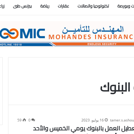
 وبورصة
تكنولوجيا واتصالات
عقارات
رياضة
بيزنس طبى
زرا
البنوك
tamer.s.asho
16 يوليو، 2023
0
59
عطيل العمل بالبنوك يومي الخميس والأحد