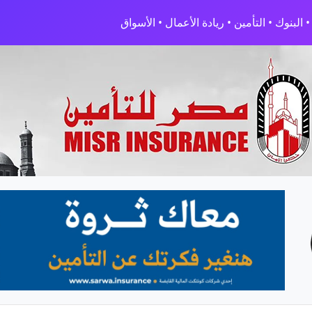
البنوك • التأمين • ريادة الأعمال • الأسواق