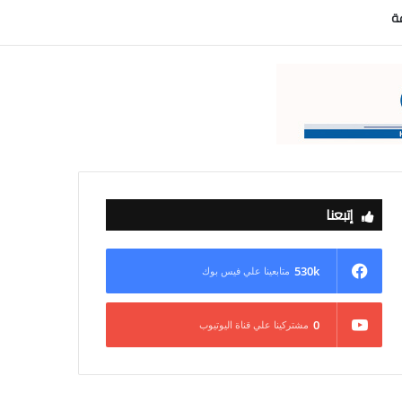
عة
إتبعنا
530k
متابعينا علي فيس بوك
0
مشتركينا علي قناة اليوتيوب