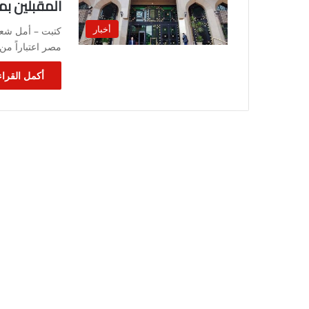
المقبلين بم
أخبار
كتبت – أمل شعبا
مصر اعتباراً م
أكمل القراء