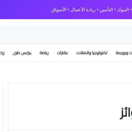
البنوك • التأمين • ريادة الأعمال • الأسواق
 وبورصة
تكنولوجيا واتصالات
عقارات
رياضة
بيزنس طبى
زرا
ئز