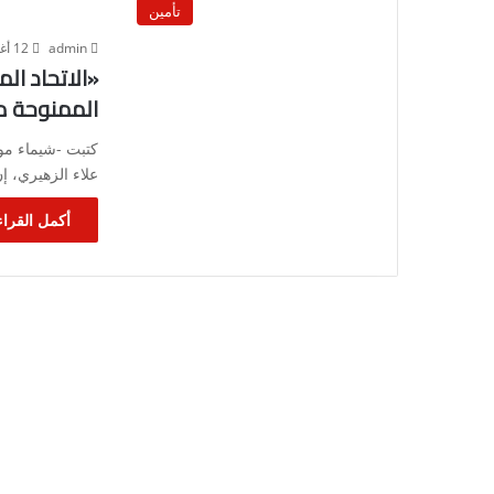
تأمين
admin
12 أغسطس، 2023
«الاتحاد ال
الممنوحة م
كتبت -شيماء مو
علاء الزهيري، إ
أكمل القراء