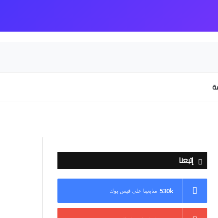
عة
إتبعنا
530k
متابعينا علي فيس بوك