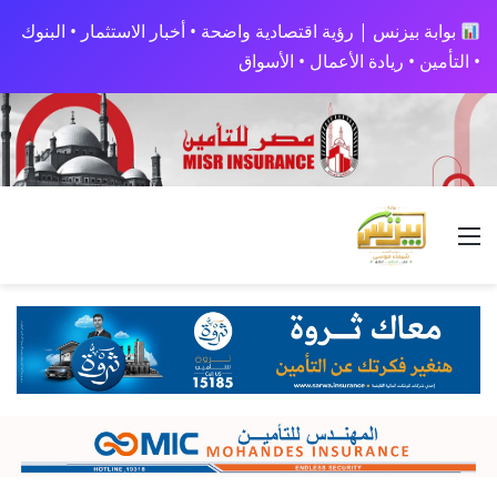
بوابة بيزنس | رؤية اقتصادية واضحة • أخبار الاستثمار • البنوك
• التأمين • ريادة الأعمال • الأسواق
القائمة