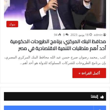
بنوك
admin
18 يونيو، 2023
0
94
محافظ البنك المركزي: برنامج الطروحات الحكومية
أحد أهم متطلبات التنمية الاقتصادية في مصر
كتب _محمد رضوان صرح حسن عبد الله محافظ البنك المركزي المصري،
بإن برنامج الطروحات للشركات المملوكة للدولة هو أحد أهم…
أكمل القراءة »
إتبعنا