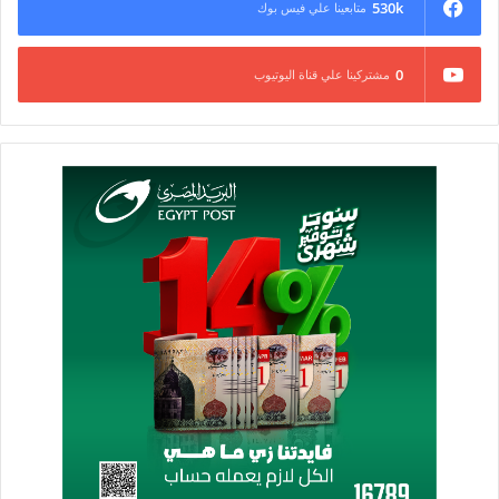
530k
متابعينا علي فيس بوك
0
مشتركينا علي قناة اليوتيوب