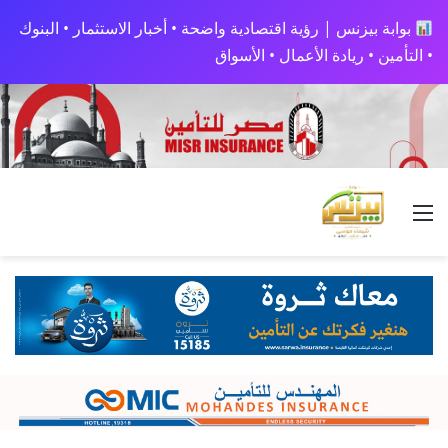
بوابة بيزنس | رؤية اقتصادية واضحة • أخبار الاستثمار • البنوك
• التأمين • ريادة الأعمال • الأسواق
القائمة