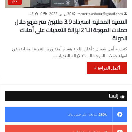
أخبار
tamer.s.ashour@gmail.com
30 يوليو، 2023
0
46
التنمية المحلية: استرداد 3.9 ملايين متر مربع خلال
حملات الموجة الـ21 لإزالة التعديات على أملاك
الدولة
كتبت – أمل شعبان : أعلن اللواء هشام آمنة وزير التنمية المحلية، عن
انتهاء حملات الموجة الــ ٢١ لإزالة التعديات…
أكمل القراءة »
إتبعنا
530k
متابعينا علي فيس بوك
0
مشتركينا علي قناة اليوتيوب