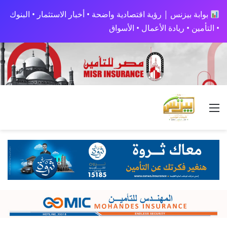
بوابة بيزنس | رؤية اقتصادية واضحة • أخبار الاستثمار • البنوك
• التأمين • ريادة الأعمال • الأسواق
القائمة