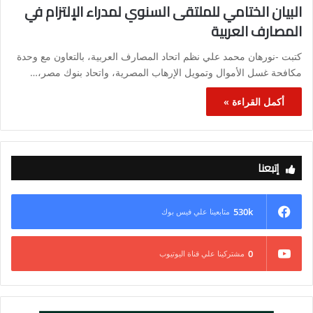
البيان الختامي للملتقى السنوي لمدراء الإلتزام في
المصارف العربية
كتبت -نورهان محمد علي نظم اتحاد المصارف العربية، بالتعاون مع وحدة
مكافحة غسل الأموال وتمويل الإرهاب المصرية، واتحاد بنوك مصر،…
أكمل القراءة »
إتبعنا
530k
متابعينا علي فيس بوك
0
مشتركينا علي قناة اليوتيوب