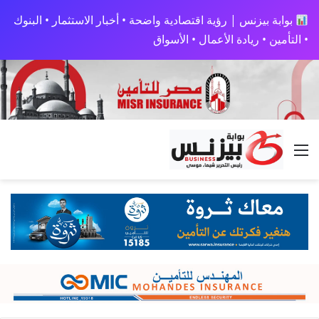
بوابة بيزنس | رؤية اقتصادية واضحة • أخبار الاستثمار • البنوك
• التأمين • ريادة الأعمال • الأسواق
القائمة