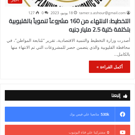
tamer.s.ashour@gmail.com
18 يونيو، 2023
0
127
التخطيط: الانتهاء من 160 مشروعاً تنموياً بالقليوبية
بتكلفة كلية 2.5 مليار جنيه
أصدرت وزارة التخطيط والتنمية الاقتصادية، تقرير “مُتابعة المواطن”، في
محافظة القليوبية والذي يتضمن حصر للمشروعات التي تم الانتهاء منها
بالكامل…
أكمل القراءة »
إتبعنا
530k
متابعينا علي فيس بوك
0
مشتركينا علي قناة اليوتيوب