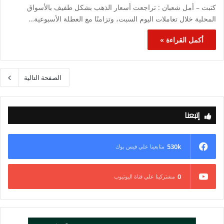
كتبت – أمل شعبان : تراجعت أسعار الذهب بشكل طفيف بالأسواق
المحلية خلال تعاملات اليوم السبت، وتزامنًا مع العطلة الأسبوعية…
أكمل القراءة »
الصفحة التالية
إتبعنا
530k
متابعينا علي فيس بوك
0
مشتركينا علي قناة اليوتيوب