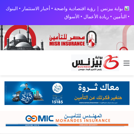
بوابة بيزنس | رؤية اقتصادية واضحة • أخبار الاستثمار • البنوك
• التأمين • ريادة الأعمال • الأسواق
القائمة