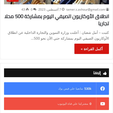
tamer.s.ashour@gmail.com
7 أغسطس، 2023
0
43
انطلاق الأوكازيون الصيفي اليوم بمشاركة 500 محلا
تجاريا
كتبت – أمل شعبان : أعلنت وزارة التموين والتجارة الداخلية عن انطلاق
الأوكازيون الصيفي اليوم بمشاركة حتي الأن نحو 500…
أكمل القراءة »
إتبعنا
530k
متابعينا علي فيس بوك
0
مشتركينا علي قناة اليوتيوب