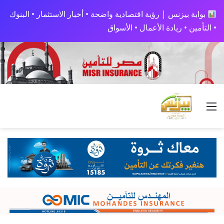
بوابة بيزنس | رؤية اقتصادية واضحة • أخبار الاستثمار • البنوك
• التأمين • ريادة الأعمال • الأسواق
القائمة