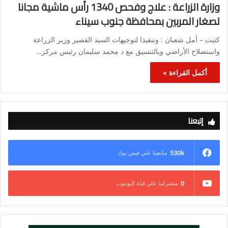
وزارة الزراعة : علاج وفحص 1340 رأس ماشية مجانا
لصغار المربين بمحافظة جنوب سيناء
كتبت – أمل شعبان : وتنفيذا لتوجيهات السيد القصير وزير الزراعة
واستصلاح الأراضي وبالتنسيق مع د محمد سليمان رئيس مركز…
أكمل القراءة »
إتبعنا
530k
متابعينا علي فيس بوك
0
مشتركينا علي قناة اليوتيوب