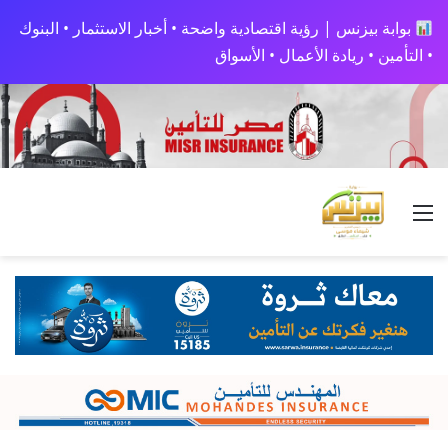
بوابة بيزنس | رؤية اقتصادية واضحة • أخبار الاستثمار • البنوك
• التأمين • ريادة الأعمال • الأسواق
القائمة