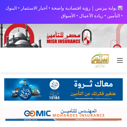
بوابة بيزنس | رؤية اقتصادية واضحة • أخبار الاستثمار • البنوك
• التأمين • ريادة الأعمال • الأسواق
القائمة