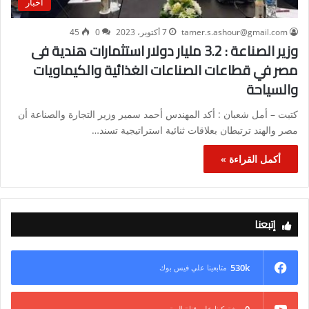
أخبار
tamer.s.ashour@gmail.com
7 أكتوبر، 2023
0
45
وزير الصناعة : 3.2 مليار دولار استثمارات هندية فى
مصر في قطاعات الصناعات الغذائية والكيماويات
والسياحة
كتبت – أمل شعبان : أكد المهندس أحمد سمير وزير التجارة والصناعة أن
مصر والهند ترتبطان بعلاقات ثنائية استراتيجية تسند…
أكمل القراءة »
إتبعنا
530k
متابعينا علي فيس بوك
0
مشتركينا علي قناة اليوتيوب