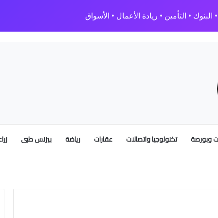
البنوك • التأمين • ريادة الأعمال • الأسواق
 وبورصة
تكنولوجيا واتصالات
عقارات
رياضة
بيزنس طبى
زرا