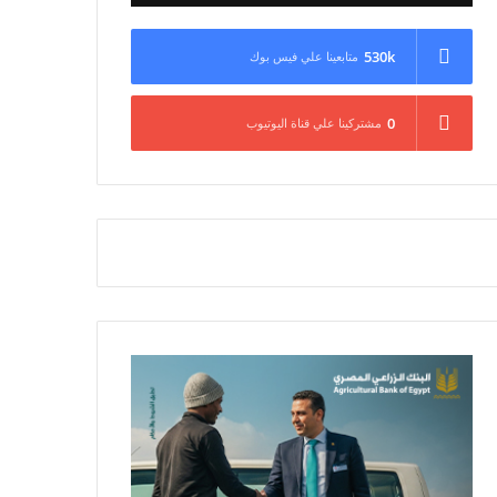
530k
متابعينا علي فيس بوك
0
مشتركينا علي قناة اليوتيوب