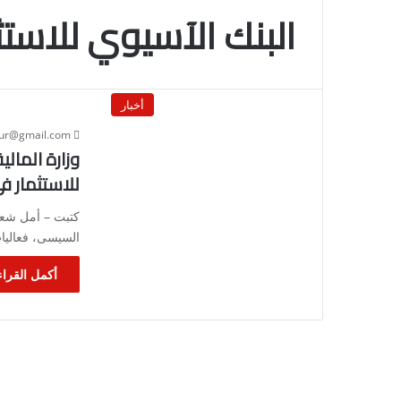
البنك الآسيوي للاستث
أخبار
our@gmail.com
وزارة المالي
للاستثمار فى
كتبت – أمل شعبان
السيسى، فعاليات
أكمل القراء