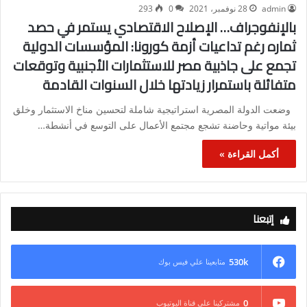
admin
28 نوفمبر، 2021
0
293
بالإنفوجراف… الإصلاح الاقتصادي يستمر في حصد
ثماره رغم تداعيات أزمة كورونا: المؤسسات الدولية
تجمع على جاذبية مصر للاستثمارات الأجنبية وتوقعات
متفائلة باستمرار زيادتها خلال السنوات القادمة
وضعت الدولة المصرية استراتيجية شاملة لتحسين مناخ الاستثمار وخلق
بيئة مواتية وحاضنة تشجع مجتمع الأعمال على التوسع في أنشطة…
أكمل القراءة »
إتبعنا
530k
متابعينا علي فيس بوك
0
مشتركينا علي قناة اليوتيوب