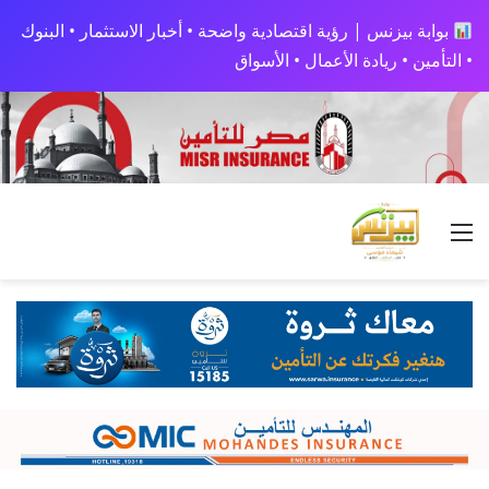
بوابة بيزنس | رؤية اقتصادية واضحة • أخبار الاستثمار • البنوك
• التأمين • ريادة الأعمال • الأسواق
القائمة