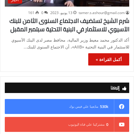
tamer.s.ashour@gmail.com
13 يونيو، 2023
0
161
شرم الشيخ تستضيف الاجتماع السنوى الثامن للبنك
الآسيوي للاستثمار في البنية التحتية سبتمبر المقبل
أكد الدكتور محمد معيط وزير المالية، محافظ مصر لدى البنك الآسيوي
للاستثمار في البنية التحتية «AIIB»، أن الاجتماع السنوى للبنك…
أكمل القراءة »
إتبعنا
530k
متابعينا علي فيس بوك
0
مشتركينا علي قناة اليوتيوب