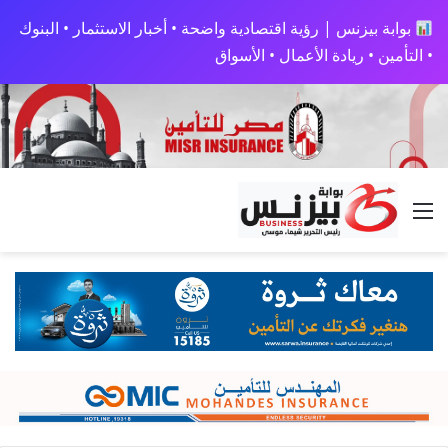
بوابة بيزنس | رؤية اقتصادية واضحة • أخبار الاستثمار • البنوك
• التأمين • ريادة الأعمال • الأسواق
القائمة