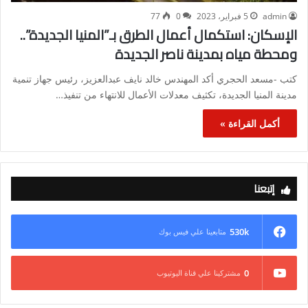
admin
5 فبراير، 2023
0
77
الإسكان: استكمال أعمال الطرق بـ”المنيا الجديدة”..
ومحطة مياه بمدينة ناصر الجديدة
كتب -مسعد الحجري أكد المهندس خالد نايف عبدالعزيز، رئيس جهاز تنمية
مدينة المنيا الجديدة، تكثيف معدلات الأعمال للانتهاء من تنفيذ…
أكمل القراءة »
إتبعنا
530k
متابعينا علي فيس بوك
0
مشتركينا علي قناة اليوتيوب