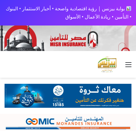
بوابة بيزنس | رؤية اقتصادية واضحة • أخبار الاستثمار • البنوك
• التأمين • ريادة الأعمال • الأسواق
القائمة