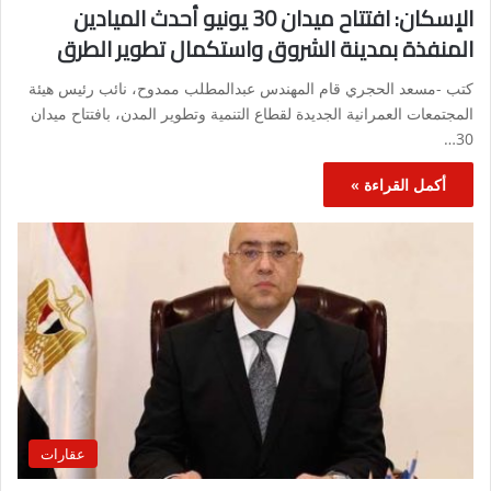
الإسكان: افتتاح ميدان 30 يونيو أحدث الميادين
المنفذة بمدينة الشروق واستكمال تطوير الطرق
كتب -مسعد الحجري قام المهندس عبدالمطلب ممدوح، نائب رئيس هيئة
المجتمعات العمرانية الجديدة لقطاع التنمية وتطوير المدن، بافتتاح ميدان
30…
أكمل القراءة »
عقارات