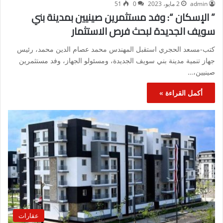
admin
2 مايو، 2023
0
51
” الإسكان “: وفد مستثمرين صينيين بمدينة بني
سويف الجديدة لبحث فرص الاستثمار
كتب-مسعد الحجري استقبل المهندس محمد عصام الدين محمد، رئيس
جهاز تنمية مدينة بني سويف الجديدة، ومسئولو الجهاز، وفد مستثمرين
صينيين،…
أكمل القراءة »
عقارات