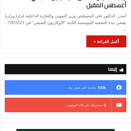
أغسطس المقبل
أصدر الدكتور علي المصيلحى وزير التموين والتجارة الداخلية قرارا ‏وزاريا
يقضي ببدء التصفية الموسمية الثانية “الأوكازيون الصيفي” ‏في 7/8/2023 .
…
أكمل القراءة »
إتبعنا
530k
متابعينا علي فيس بوك
0
مشتركينا علي قناة اليوتيوب