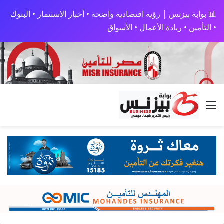
📊 بوابة بيزنس | رؤية اقتصادية واضحة • أخبار الاستثمار • البنوك
• التأمين • ريادة الأعمال • الأسواق
القائمة