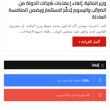
وزير المالية: إلغاء إعفاءات شركات الدولة من
الضرائب والرسوم يُحفِّز الاستثمار ويضمن المنافسة
العادلة
كتب -اشرف موسي أكد الدكتور محمد معيط وزير المالية، أن مشروع
القانون الذى وافق عليه مجلس النواب، بإلغاء جميع الإعفاءات…
أكمل القراءة »
إتبعنا
530k
متابعينا علي فيس بوك
0
مشتركينا علي قناة اليوتيوب