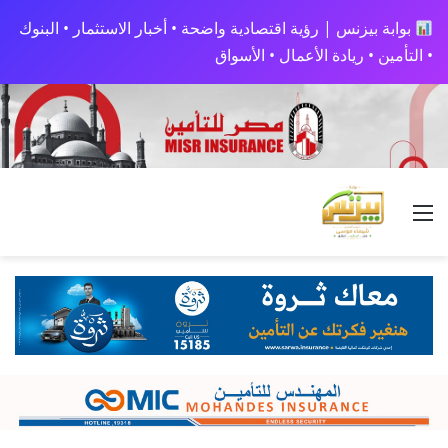
بوابة بيزنس | رؤية اقتصادية واضحة • أخبار الاستثمار • البنوك
• التأمين • ريادة الأعمال • الأسواق
القائمة