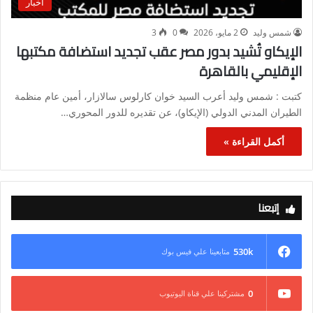
أخبار
شمس وليد
2 مايو، 2026
0
3
الإيكاو تُشيد بدور مصر عقب تجديد استضافة مكتبها
الإقليمي بالقاهرة
كتبت : شمس وليد أعرب السيد خوان كارلوس سالازار، أمين عام منظمة
الطيران المدني الدولي (الإيكاو)، عن تقديره للدور المحوري…
أكمل القراءة »
إتبعنا
530k
متابعينا علي فيس بوك
0
مشتركينا علي قناة اليوتيوب