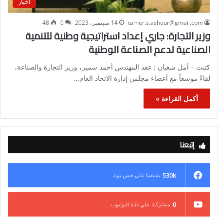
أخبار
tamer.s.ashour@gmail.com
14 سبتمبر، 2023
0
48
وزير التجارة: جاري إعداد استراتيجية وطنية للتنمية
الصناعية لدعم الصناعة الوطنية
كتبت – أمل شعبان : عقد المهندس أحمد سمير، وزير التجارة والصناعة،
لقاءً موسعاً مع أعضاء مجلس إدارة الاتحاد العام…
أكمل القراءة »
إتبعنا
530k
متابعينا علي فيس بوك
0
مشتركينا علي قناة اليوتيوب