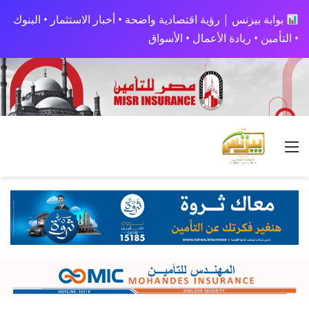
بوابة بيزنس | رؤية اقتصادية واضحة • أخبار الاستثمار • البنوك
• التأمين • ريادة الأعمال • الأسواق
القائمة