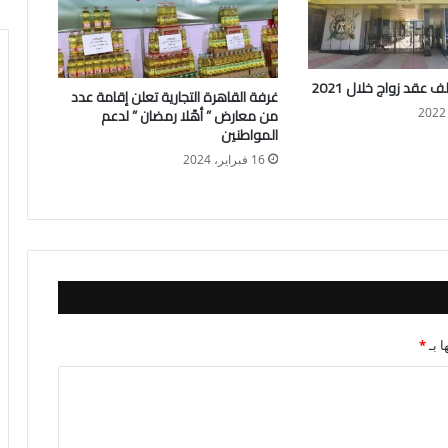
غرفة القاهرة التجارية تعلن إقامة عدد
من معارض ” أهًلا رمضان ” لدعم
المواطنين
16 فبراير، 2024
ا بـ
*