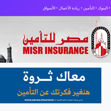
البنوك • التأمين • ريادة الأعمال • الأسواق