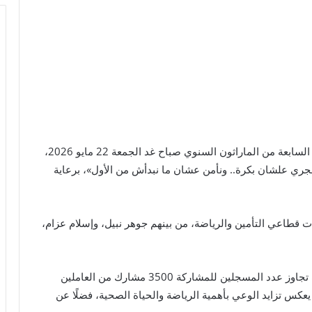
أعلن اتحاد شركات التأمين المصرية عن تنظيم النسخة السابعة من الماراثون السنوي صباح غد الجمعة 22 مايو 2026،
ري علشان بكرة.. ونأمن عشان ما نبدأش من الأول»، برعاية
 قطاعي التأمين والرياضة، من بينهم جوهر نبيل، وإسلام عزام،
وأكد الاتحاد أن النسخة الحالية تشهد إقبالًا واسعًا، حيث تجاوز عدد المسجلين للمشاركة 3500 مشارك من العاملين
عكس تزايد الوعي بأهمية الرياضة والحياة الصحية، فضلًا عن