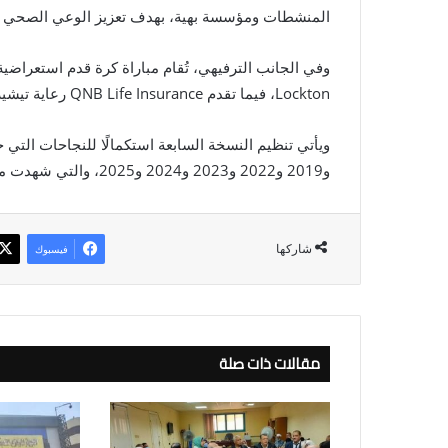
المنشطات ومؤسسة بهية، بهدف تعزيز الوعي الصحي و
وفي الجانب الترفيهي، تُقام مباراة كرة قدم استعراضية
Lockton، فيما تقدم QNB Life Insurance رعاية تيشيرتات الماراثون.
و2019 و2022 و2023 و2024 و2025، والتي شهدت مشاركة واسعة وتفاعلًا كبيرًا من مختلف فئات المجتمع.
شاركها
فيسبوك
مقالات ذات صلة