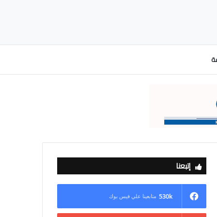
عة
إتبعنا
530k
متابعينا علي فيس بوك