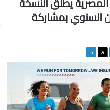
 المصرية يطلق النسخة
ون السنوي بمشاركة
فيسبوك
X
لينكدإن